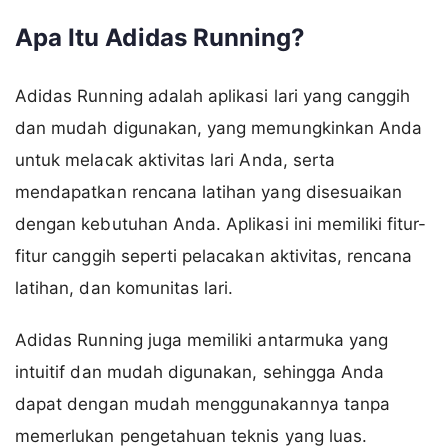
Apa Itu Adidas Running?
Adidas Running adalah aplikasi lari yang canggih
dan mudah digunakan, yang memungkinkan Anda
untuk melacak aktivitas lari Anda, serta
mendapatkan rencana latihan yang disesuaikan
dengan kebutuhan Anda. Aplikasi ini memiliki fitur-
fitur canggih seperti pelacakan aktivitas, rencana
latihan, dan komunitas lari.
Adidas Running juga memiliki antarmuka yang
intuitif dan mudah digunakan, sehingga Anda
dapat dengan mudah menggunakannya tanpa
memerlukan pengetahuan teknis yang luas.