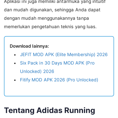
Aplikasi ini juga memiliki antarmuka yang intuitif
dan mudah digunakan, sehingga Anda dapat
dengan mudah menggunakannya tanpa
memerlukan pengetahuan teknis yang luas.
Download lainnya:
JEFIT MOD APK (Elite Membership) 2026
Six Pack in 30 Days MOD APK (Pro
Unlocked) 2026
Fitify MOD APK 2026 (Pro Unlocked)
Tentang Adidas Running