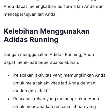
Anda dapat meningkatkan performa lari Anda dan
mencapai tujuan lari Anda.
Kelebihan Menggunakan
Adidas Running
Dengan menggunakan Adidas Running, Anda
dapat menikmati beberapa kelebihan:
Pelacakan aktivitas yang memungkinkan Anda
untuk melacak aktivitas lari Anda dengan
mudah dan efektif
Rencana latihan yang memungkinkan Anda
untuk mendapatkan rencana latihan yang