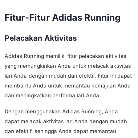
Fitur-Fitur Adidas Running
Pelacakan Aktivitas
Adidas Running memiliki fitur pelacakan aktivitas
yang memungkinkan Anda untuk melacak aktivitas
lari Anda dengan mudah dan efektif. Fitur ini dapat
membantu Anda untuk memantau kemajuan Anda
dan meningkatkan performa lari Anda.
Dengan menggunakan Adidas Running, Anda
dapat melacak aktivitas lari Anda dengan mudah
dan efektif, sehingga Anda dapat memantau