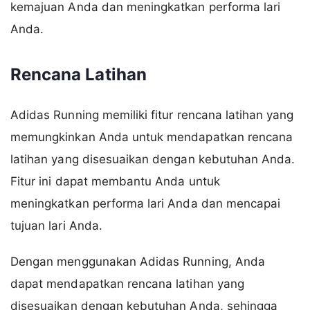
kemajuan Anda dan meningkatkan performa lari
Anda.
Rencana Latihan
Adidas Running memiliki fitur rencana latihan yang
memungkinkan Anda untuk mendapatkan rencana
latihan yang disesuaikan dengan kebutuhan Anda.
Fitur ini dapat membantu Anda untuk
meningkatkan performa lari Anda dan mencapai
tujuan lari Anda.
Dengan menggunakan Adidas Running, Anda
dapat mendapatkan rencana latihan yang
disesuaikan dengan kebutuhan Anda, sehingga