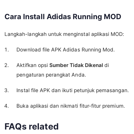
Cara Install Adidas Running MOD
Langkah-langkah untuk menginstal aplikasi MOD:
Download file APK Adidas Running Mod.
Aktifkan opsi
Sumber Tidak Dikenal
di
pengaturan perangkat Anda.
Instal file APK dan ikuti petunjuk pemasangan.
Buka aplikasi dan nikmati fitur-fitur premium.
FAQs related