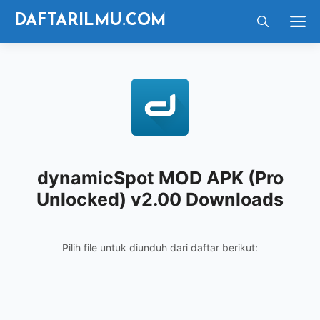
Langsung
M
DAFTARILMU.COM
ke
isi
dynamicSpot MOD APK (Pro
Unlocked) v2.00 Downloads
Pilih file untuk diunduh dari daftar berikut: