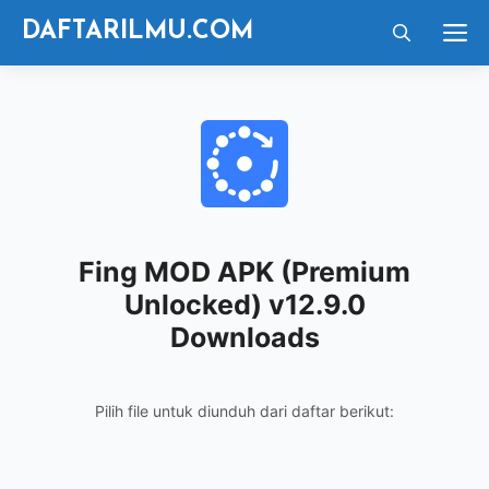
Langsung
M
DAFTARILMU.COM
ke
isi
Fing MOD APK (Premium
Unlocked) v12.9.0
Downloads
Pilih file untuk diunduh dari daftar berikut: