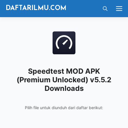
Langsung
M
DAFTARILMU.COM
ke
isi
Speedtest MOD APK
(Premium Unlocked) v5.5.2
Downloads
Pilih file untuk diunduh dari daftar berikut: