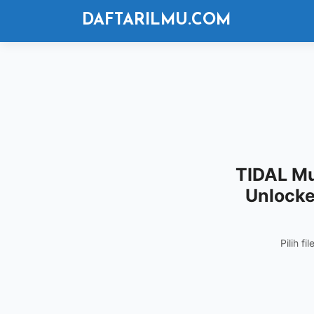
Langsung
DAFTARILMU.COM
ke
isi
TIDAL Mu
Unlocke
Pilih f