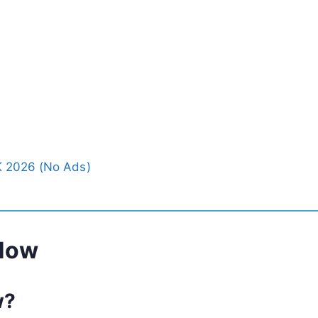
 2026 (No Ads)
Now
w?