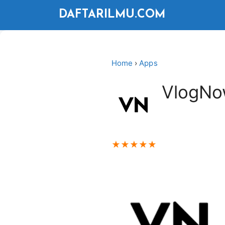
Langsung
DAFTARILMU.COM
ke
isi
Home
›
Apps
VlogNo
★
★
★
★
★