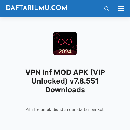
Langsung
M
DAFTARILMU.COM
ke
isi
VPN Inf MOD APK (VIP
Unlocked) v7.8.551
Downloads
Pilih file untuk diunduh dari daftar berikut: