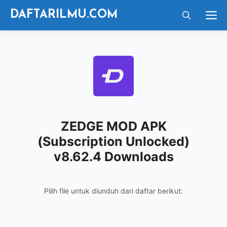
Langsung
M
DAFTARILMU.COM
ke
isi
ZEDGE MOD APK
(Subscription Unlocked)
v8.62.4 Downloads
Pilih file untuk diunduh dari daftar berikut: