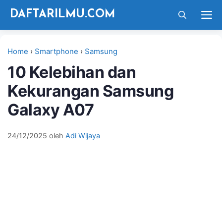
Langsung
M
DAFTARILMU.COM
ke
isi
Home
›
Smartphone
›
Samsung
10 Kelebihan dan
Kekurangan Samsung
Galaxy A07
24/12/2025
oleh
Adi Wijaya