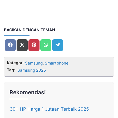
BAGIKAN DENGAN TEMAN
Share
Share
Share
Share
Share
on
on
on
on
on
Facebook
X
Pinterest
WhatsApp
Telegram
(Twitter)
Kategori:
Samsung
,
Smartphone
Tag:
Samsung 2025
Rekomendasi
30+ HP Harga 1 Jutaan Terbaik 2025