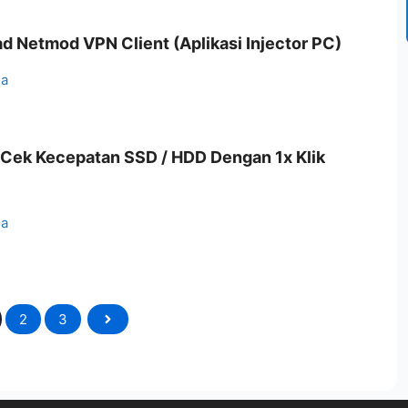
d Netmod VPN Client (Aplikasi Injector PC)
ia
i Cek Kecepatan SSD / HDD Dengan 1x Klik
ia
2
3