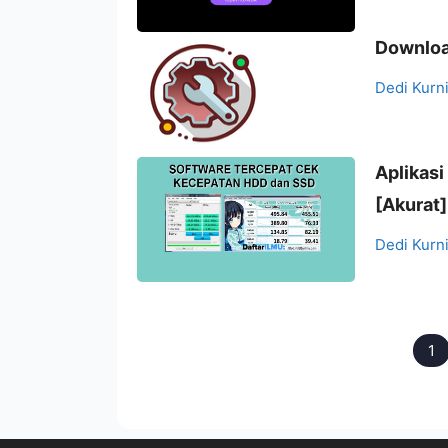
Downloa
Dedi Kurn
Aplikas
[Akurat]
Dedi Kurn
1