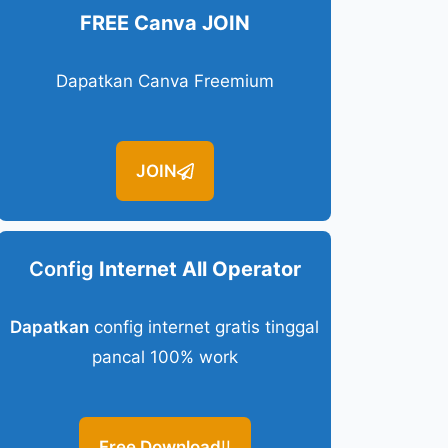
FREE Canva JOIN
Dapatkan Canva Freemium
JOIN
Config
Internet All Operator
Dapatkan
config internet gratis tinggal
pancal 100% work
Free Download
!!