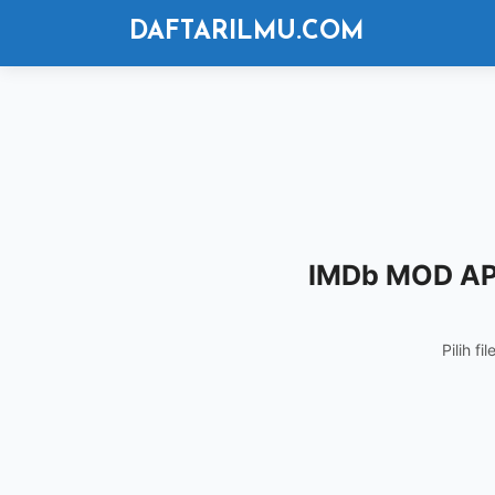
Langsung
DAFTARILMU.COM
ke
isi
IMDb MOD AP
Pilih f