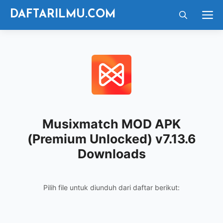
Langsung
M
DAFTARILMU.COM
ke
isi
Musixmatch MOD APK
(Premium Unlocked) v7.13.6
Downloads
Pilih file untuk diunduh dari daftar berikut: