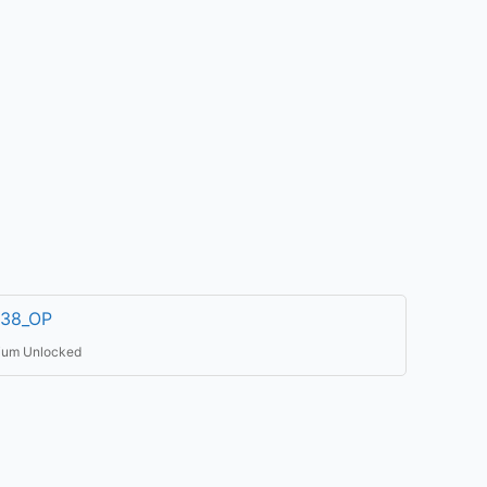
.38_OP
ium Unlocked