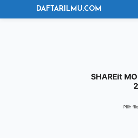
Langsung
DAFTARILMU.COM
ke
isi
SHAREit MO
2
Pilih f