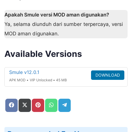
Apakah Smule versi MOD aman digunakan?
Ya, selama diunduh dari sumber terpercaya, versi
MOD aman digunakan.
Available Versions
Smule v12.0.1
DOWNLOAD
APK MOD • VIP Unlocked • 45 MB
Share
Share
Share
Share
Share
on
on
on
on
on
Facebook
X
Pinterest
WhatsApp
Telegram
(Twitter)