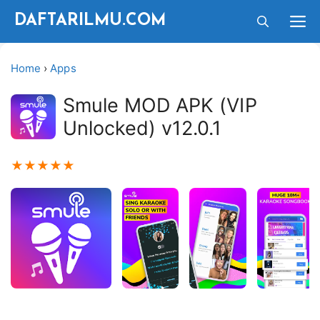
Langsung
M
DAFTARILMU.COM
ke
isi
Home
›
Apps
Smule MOD APK (VIP
Unlocked) v12.0.1
★
★
★
★
★