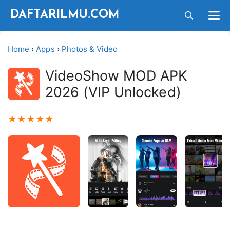
Langsung
M
DAFTARILMU.COM
ke
isi
Home
›
Apps
›
Photos & Video
VideoShow MOD APK
2026 (VIP Unlocked)
★
★
★
★
★