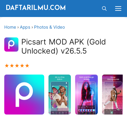
Langsung
M
DAFTARILMU.COM
ke
isi
Home
›
Apps
›
Photos & Video
Picsart MOD APK (Gold
Unlocked) v26.5.5
★
★
★
★
★