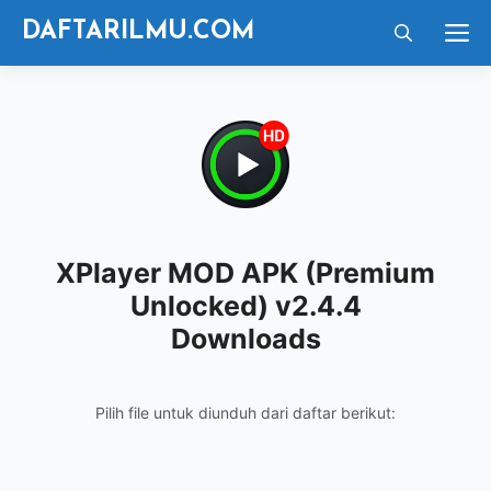
Langsung
M
DAFTARILMU.COM
ke
isi
XPlayer MOD APK (Premium
Unlocked) v2.4.4
Downloads
Pilih file untuk diunduh dari daftar berikut: