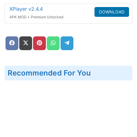
XPlayer v2.4.4
DOWNLOAD
APK MOD • Premium Unlocked
Share
Share
Share
Share
Share
on
on
on
on
on
Facebook
X
Pinterest
WhatsApp
Telegram
(Twitter)
Recommended For You