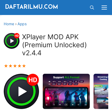
Langsung
M
DAFTARILMU.COM
ke
isi
Home
›
Apps
XPlayer MOD APK
(Premium Unlocked)
v2.4.4
★
★
★
★
★