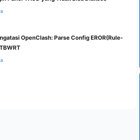
ia
ngatasi OpenClash: Parse Config EROR(Rule-
 STBWRT
ia