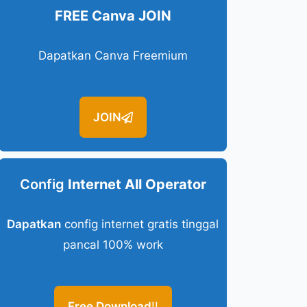
FREE Canva JOIN
Dapatkan Canva Freemium
JOIN
Config
Internet All Operator
Dapatkan
config internet gratis tinggal
pancal 100% work
Free Download
!!