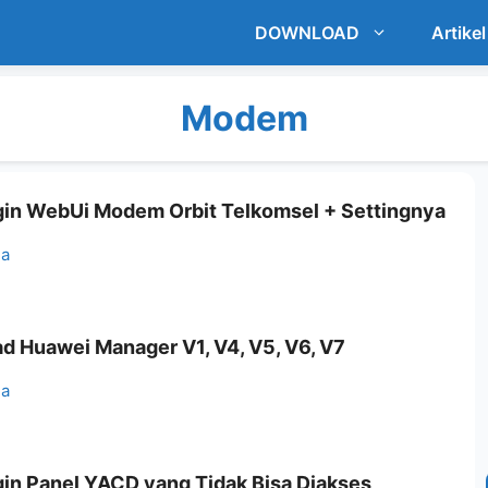
DOWNLOAD
Artikel
Modem
gin WebUi Modem Orbit Telkomsel + Settingnya
ia
d Huawei Manager V1, V4, V5, V6, V7
ia
gin Panel YACD yang Tidak Bisa Diakses