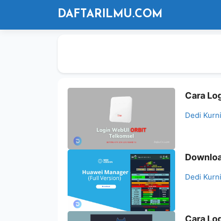
Langsung
DAFTARILMU.COM
ke
isi
Cara Lo
Dedi Kurn
Downloa
Dedi Kurn
Cara Lo