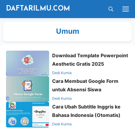
Langsung
M
DAFTARILMU.COM
ke
isi
Umum
Download Template Powerpoint
Aesthetic Gratis 2025
Dedi Kurnia
Cara Membuat Google Form
untuk Absensi Siswa
Dedi Kurnia
Cara Ubah Subtitle Inggris ke
Bahasa Indonesia (Otomatis)
Dedi Kurnia