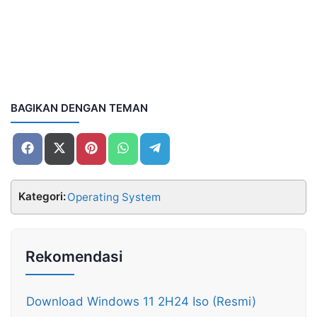
BAGIKAN DENGAN TEMAN
Share
Share
Share
Share
Share
on
on
on
on
on
Facebook
X
Pinterest
WhatsApp
Telegram
(Twitter)
Kategori:
Operating System
Rekomendasi
Download Windows 11 2H24 Iso (Resmi)