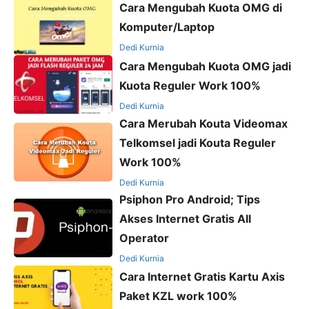
Cara Mengubah Kuota OMG di
Komputer/Laptop
Dedi Kurnia
Cara Mengubah Kuota OMG jadi
Kuota Reguler Work 100%
Dedi Kurnia
Cara Merubah Kouta Videomax
Telkomsel jadi Kouta Reguler
Work 100%
Dedi Kurnia
Psiphon Pro Android; Tips
Akses Internet Gratis All
Operator
Dedi Kurnia
Cara Internet Gratis Kartu Axis
Paket KZL work 100%