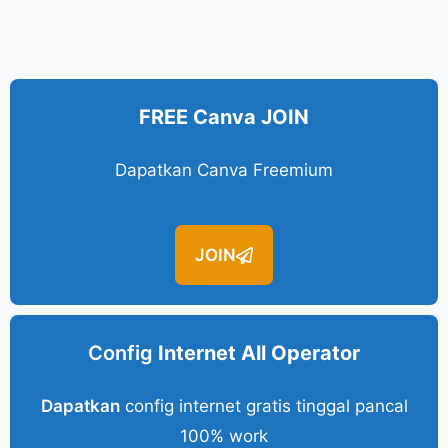
FREE Canva JOIN
Dapatkan Canva Freemium
JOIN
Config
Internet All Operator
Dapatkan
config internet gratis tinggal pancal
100% work