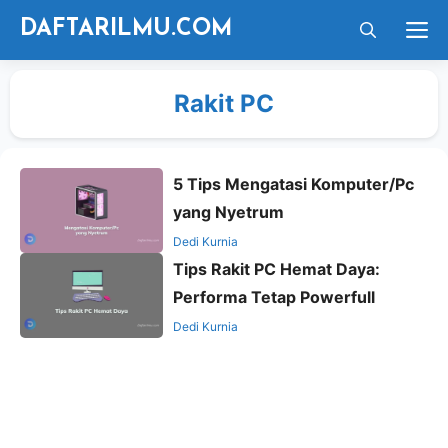
Langsung
M
DAFTARILMU.COM
ke
isi
Rakit PC
5 Tips Mengatasi Komputer/Pc
yang Nyetrum
Dedi Kurnia
Tips Rakit PC Hemat Daya:
Performa Tetap Powerfull
Dedi Kurnia