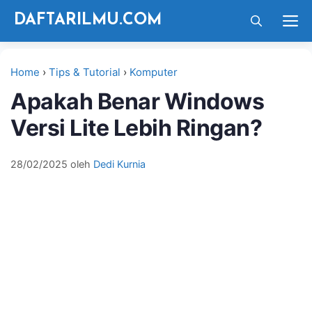
Langsung
M
DAFTARILMU.COM
ke
isi
Home
›
Tips & Tutorial
›
Komputer
Apakah Benar Windows
Versi Lite Lebih Ringan?
28/02/2025
oleh
Dedi Kurnia