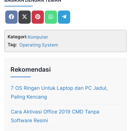
BAGIKAN DENGAN TEMAN
Share
Share
Share
Share
Share
on
on
on
on
on
Facebook
X
Pinterest
WhatsApp
Telegram
(Twitter)
Kategori:
Komputer
Tag:
Operating System
Rekomendasi
7 OS Ringan Untuk Laptop dan PC Jadul,
Paling Kencang
Cara Aktivasi Office 2019 CMD Tanpa
Software Resmi