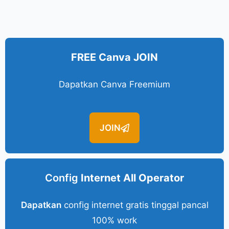
FREE Canva JOIN
Dapatkan Canva Freemium
JOIN
Config
Internet All Operator
Dapatkan
config internet gratis tinggal pancal
100% work