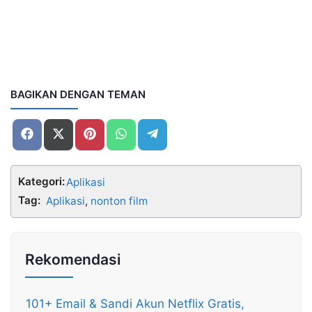
BAGIKAN DENGAN TEMAN
Share
Share
Share
Share
Share
on
on
on
on
on
Facebook
X
Pinterest
WhatsApp
Telegram
(Twitter)
Kategori:
Aplikasi
Tag:
Aplikasi
,
nonton film
Rekomendasi
101+ Email & Sandi Akun Netflix Gratis,