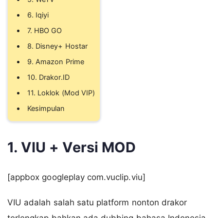
6. Iqiyi
7. HBO GO
8. Disney+ Hostar
9. Amazon Prime
10. Drakor.ID
11. Loklok (Mod VIP)
Kesimpulan
1. VIU + Versi MOD
[appbox googleplay com.vuclip.viu]
VIU adalah salah satu platform nonton drakor
terlengkap bahkan ada dubbing bahasa Indonesia