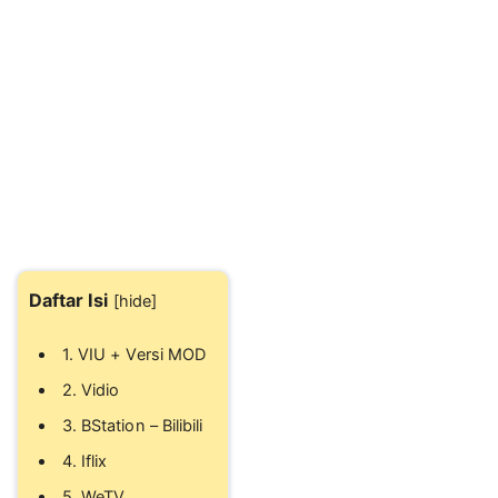
Daftar Isi
[
hide
]
1. VIU + Versi MOD
2. Vidio
3. BStation – Bilibili
4. Iflix
5. WeTV