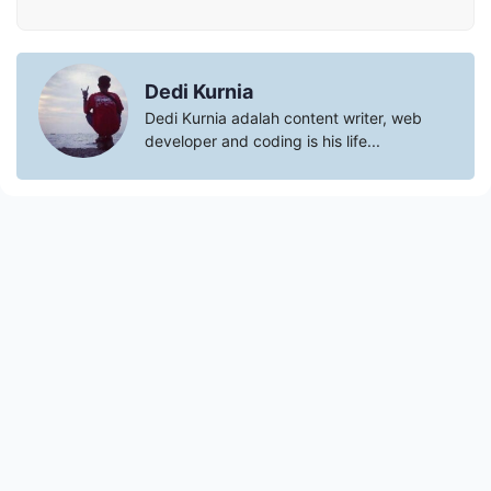
Dedi Kurnia
Dedi Kurnia adalah content writer, web
developer and coding is his life...