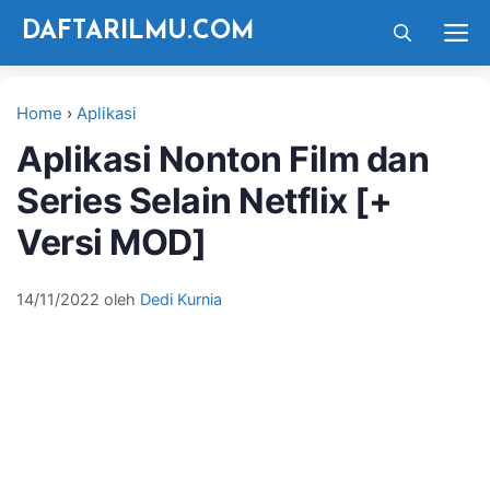
Langsung
M
DAFTARILMU.COM
ke
isi
Home
›
Aplikasi
Aplikasi Nonton Film dan
Series Selain Netflix [+
Versi MOD]
14/11/2022
oleh
Dedi Kurnia