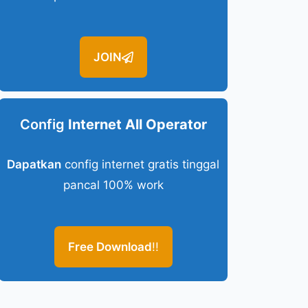
JOIN
Config
Internet All Operator
Dapatkan
config internet gratis tinggal
pancal 100% work
Free Download
!!