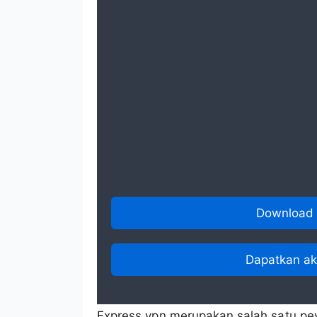
Download 
Dapatkan a
Express vpn merupakan salah satu pe