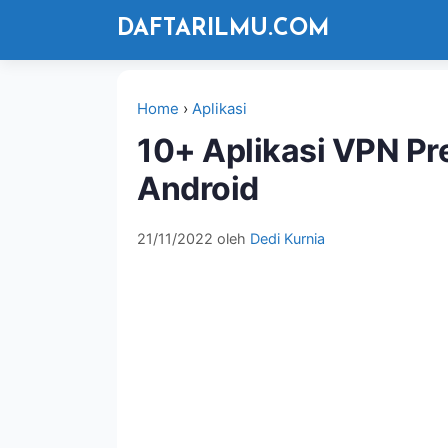
Langsung
DAFTARILMU.COM
ke
isi
Home
›
Aplikasi
10+ Aplikasi VPN Pr
Android
21/11/2022
oleh
Dedi Kurnia