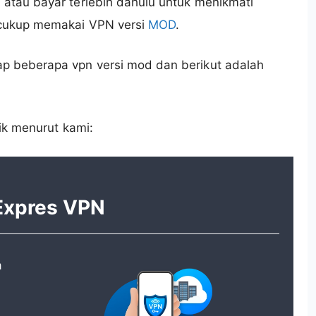
 atau bayar terlebih dahulu untuk menikmati
h cukup memakai VPN versi
MOD
.
ap beberapa vpn versi mod dan berikut adalah
aik menurut kami:
 Expres VPN
a