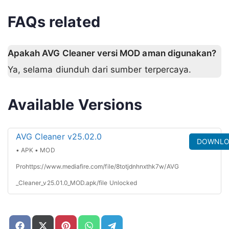
FAQs related
Apakah AVG Cleaner versi MOD aman digunakan?
Ya, selama diunduh dari sumber terpercaya.
Available Versions
AVG Cleaner v25.02.0
DOWNLO
• APK • MOD
Prohttps://www.mediafire.com/file/8totjdnhnxthk7w/AVG
_Cleaner_v25.01.0_MOD.apk/file Unlocked
Share
Share
Share
Share
Share