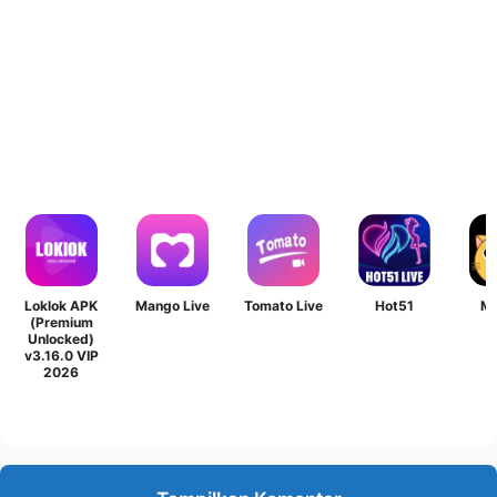
Loklok APK
Mango Live
Tomato Live
Hot51
ML
(Premium
Unlocked)
v3.16.0 VIP
2026