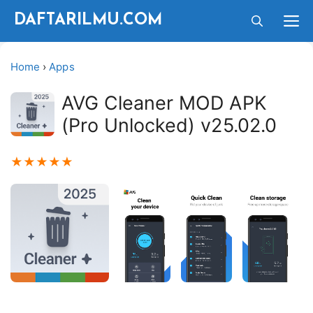
Langsung
M
DAFTARILMU.COM
ke
isi
Home
›
Apps
AVG Cleaner MOD APK
(Pro Unlocked) v25.02.0
★
★
★
★
★