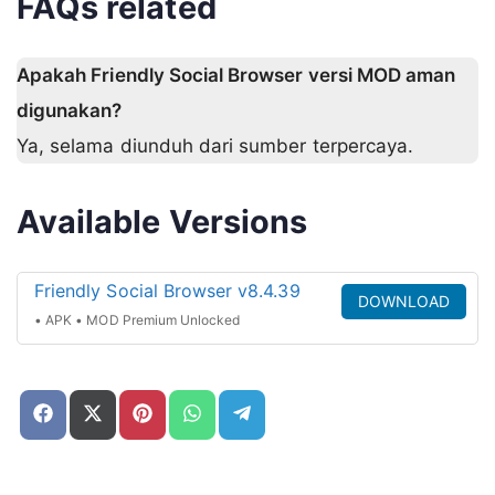
FAQs related
Apakah Friendly Social Browser versi MOD aman
digunakan?
Ya, selama diunduh dari sumber terpercaya.
Available Versions
Friendly Social Browser v8.4.39
DOWNLOAD
• APK • MOD Premium Unlocked
Share
Share
Share
Share
Share
on
on
on
on
on
Facebook
X
Pinterest
WhatsApp
Telegram
(Twitter)