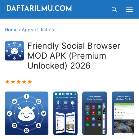
Langsung
M
DAFTARILMU.COM
ke
isi
Home
›
Apps
›
Utilities
Friendly Social Browser
MOD APK (Premium
Unlocked) 2026
★
★
★
★
★