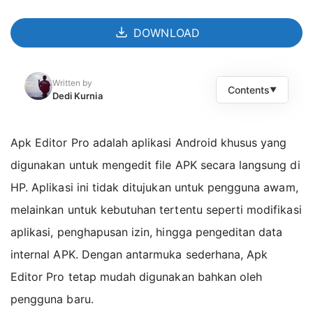
DOWNLOAD
Written by
Contents
▼
Dedi Kurnia
Apps Features
Apk Editor Pro adalah aplikasi Android khusus yang
Mendukung Pengeditan Berbagai File APK
digunakan untuk mengedit file APK secara langsung di
Menghilangkan Izin Aplikasi
HP. Aplikasi ini tidak ditujukan untuk pengguna awam,
Edit Data APK
melainkan untuk kebutuhan tertentu seperti modifikasi
Antarmuka Sederhana dan Mudah Digunakan
aplikasi, penghapusan izin, hingga pengeditan data
MOD APK Version of Apk Editor Pro
internal APK. Dengan antarmuka sederhana, Apk
Cara Install Apk Editor Pro MOD APK
Editor Pro tetap mudah digunakan bahkan oleh
FAQs related
pengguna baru.
Available Versions