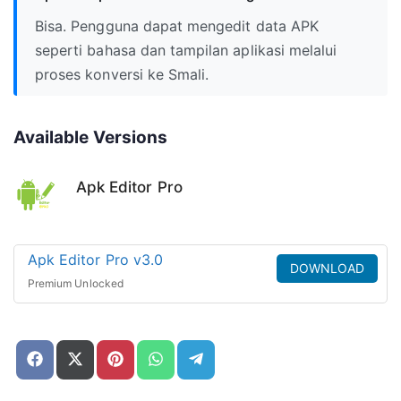
Bisa. Pengguna dapat mengedit data APK
seperti bahasa dan tampilan aplikasi melalui
proses konversi ke Smali.
Available Versions
Apk Editor Pro
Apk Editor Pro v3.0
DOWNLOAD
Premium Unlocked
Share
Share
Share
Share
Share
on
on
on
on
on
Facebook
X
Pinterest
WhatsApp
Telegram
(Twitter)