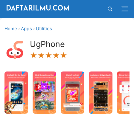
Langsung
M
DAFTARILMU.COM
ke
isi
Home
›
Apps
›
Utilities
UgPhone
★★★★★
★★★★★