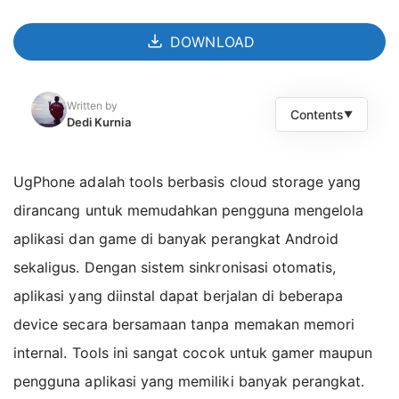
DOWNLOAD
Written by
Contents
▼
Dedi Kurnia
Apps Features
UgPhone adalah tools berbasis cloud storage yang
Tools Wajib untuk Pemilik Multi Device
dirancang untuk memudahkan pengguna mengelola
Berbasis Cloud, Hemat Space
aplikasi dan game di banyak perangkat Android
Terintegrasi dengan Layanan Google
sekaligus. Dengan sistem sinkronisasi otomatis,
Anti Lag dan Minim Delay
aplikasi yang diinstal dapat berjalan di beberapa
Dukungan Multi Account
device secara bersamaan tanpa memakan memori
Akses Penuh ke Banyak Region
internal. Tools ini sangat cocok untuk gamer maupun
Tanpa Root, Lebih Aman
pengguna aplikasi yang memiliki banyak perangkat.
MOD APK Version of UgPhone