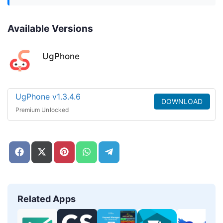
Available Versions
UgPhone
UgPhone v1.3.4.6
DOWNLOAD
Premium Unlocked
Share
Share
Share
Share
Share
on
on
on
on
on
Facebook
X
Pinterest
WhatsApp
Telegram
(Twitter)
Related Apps