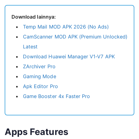
Cara Install UgPhone MOD APK
Download lainnya:
FAQs related
Temp Mail MOD APK 2026 (No Ads)
Available Versions
CamScanner MOD APK (Premium Unlocked)
Related Apps
Latest
Download Huawei Manager V1-V7 APK
ZArchiver Pro
Gaming Mode
Apk Editor Pro
Game Booster 4x Faster Pro
Apps Features