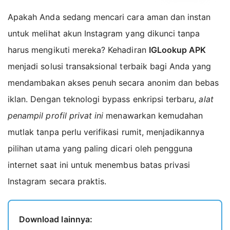
Fitur Unggulan IGLookup
Apakah Anda sedang mencari cara aman dan instan
1. Penampil Profil Privat Anonim
untuk melihat akun Instagram yang dikunci tanpa
2. Akses Tanpa Login Akun
harus mengikuti mereka? Kehadiran
IGLookup APK
3. Unduh Foto dan Video HD
menjadi solusi transaksional terbaik bagi Anda yang
4. Bebas Iklan dan Tanpa Survei
mendambakan akses penuh secara anonim dan bebas
5. Server Proxy Cepat dan Stabil
iklan. Dengan teknologi bypass enkripsi terbaru,
alat
Kesimpulan
penampil profil privat ini
menawarkan kemudahan
MOD APK Version of IGLookup
mutlak tanpa perlu verifikasi rumit, menjadikannya
Cara Install IGLookup MOD APK
pilihan utama yang paling dicari oleh pengguna
FAQs related
internet saat ini untuk menembus batas privasi
Available Versions
Instagram secara praktis.
Related Apps
Download lainnya: