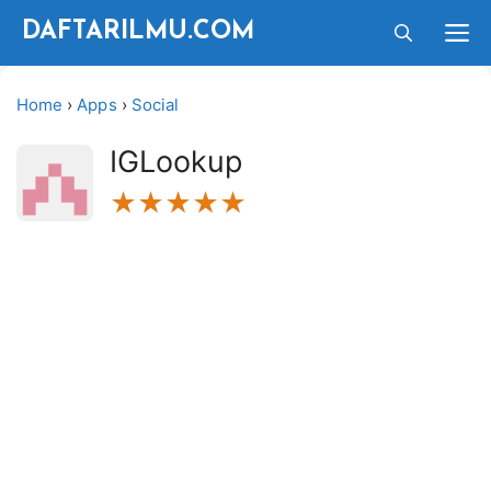
Langsung
M
DAFTARILMU.COM
ke
isi
Home
›
Apps
›
Social
IGLookup
★★★★★
★★★★★