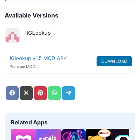
Available Versions
IGLookup
IGlookup v1.5 MOD APK
DOWNLOAD
Premium MOD
Share
Share
Share
Share
Share
on
on
on
on
on
Facebook
X
Pinterest
WhatsApp
Telegram
(Twitter)
Related Apps