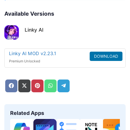
Available Versions
Linky AI
Linky AI MOD v2.23.1
DOWNLOAD
Premium Unlocked
Share
Share
Share
Share
Share
on
on
on
on
on
Facebook
X
Pinterest
WhatsApp
Telegram
(Twitter)
Related Apps