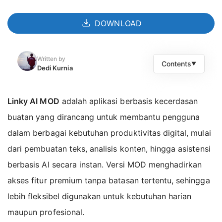
DOWNLOAD
Written by
Contents
▼
Dedi Kurnia
Fitur dan Kelebihan Linky AI MOD
Linky AI MOD
adalah aplikasi berbasis kecerdasan
Chat AI Interaktif dan Natural
buatan yang dirancang untuk membantu pengguna
Beragam Karakter AI Siap Digunakan
dalam berbagai kebutuhan produktivitas digital, mulai
Kustomisasi Kepribadian Karakter
dari pembuatan teks, analisis konten, hingga asistensi
Bebas Tanya Berbagai Topik
berbasis AI secara instan. Versi MOD menghadirkan
Respon Suara Berbasis AI
akses fitur premium tanpa batasan tertentu, sehingga
Fitur Premium Terbuka
lebih fleksibel digunakan untuk kebutuhan harian
MOD APK Version of Linky AI
maupun profesional.
Cara Install Linky AI MOD APK