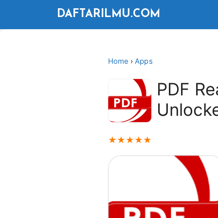
Langsung
DAFTARILMU.COM
ke
isi
Home
›
Apps
PDF Re
Unlock
★
★
★
★
★