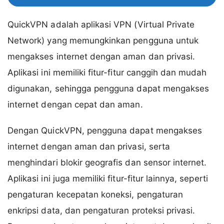
QuickVPN adalah aplikasi VPN (Virtual Private
Network) yang memungkinkan pengguna untuk
mengakses internet dengan aman dan privasi.
Aplikasi ini memiliki fitur-fitur canggih dan mudah
digunakan, sehingga pengguna dapat mengakses
internet dengan cepat dan aman.
Dengan QuickVPN, pengguna dapat mengakses
internet dengan aman dan privasi, serta
menghindari blokir geografis dan sensor internet.
Aplikasi ini juga memiliki fitur-fitur lainnya, seperti
pengaturan kecepatan koneksi, pengaturan
enkripsi data, dan pengaturan proteksi privasi.