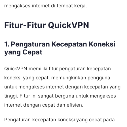
mengakses internet di tempat kerja.
Fitur-Fitur QuickVPN
1. Pengaturan Kecepatan Koneksi
yang Cepat
QuickVPN memiliki fitur pengaturan kecepatan
koneksi yang cepat, memungkinkan pengguna
untuk mengakses internet dengan kecepatan yang
tinggi. Fitur ini sangat berguna untuk mengakses
internet dengan cepat dan efisien.
Pengaturan kecepatan koneksi yang cepat pada