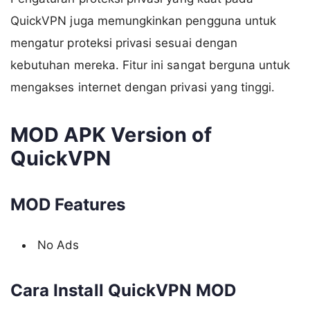
QuickVPN juga memungkinkan pengguna untuk
mengatur proteksi privasi sesuai dengan
kebutuhan mereka. Fitur ini sangat berguna untuk
mengakses internet dengan privasi yang tinggi.
MOD APK Version of
QuickVPN
MOD Features
No Ads
Cara Install QuickVPN MOD