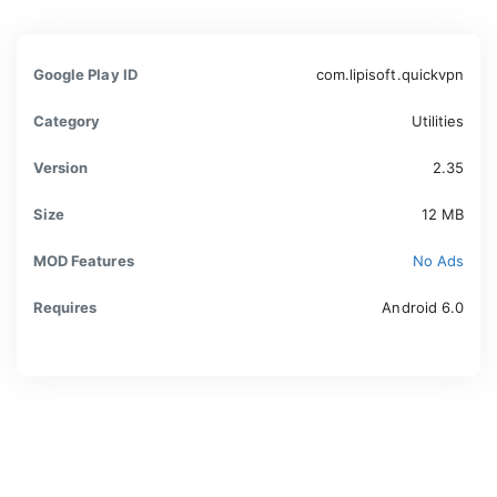
Google Play ID
com.lipisoft.quickvpn
Category
Utilities
Version
2.35
Size
12 MB
MOD Features
No Ads
Requires
Android 6.0