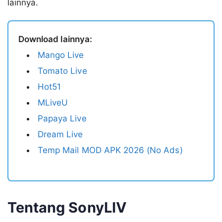
lainnya.
Download lainnya:
Mango Live
Tomato Live
Hot51
MLiveU
Papaya Live
Dream Live
Temp Mail MOD APK 2026 (No Ads)
Tentang SonyLIV