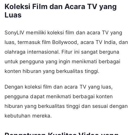
Koleksi Film dan Acara TV yang
Luas
SonyLIV memiliki koleksi film dan acara TV yang
luas, termasuk film Bollywood, acara TV India, dan
olahraga internasional. Fitur ini sangat berguna
untuk pengguna yang ingin menikmati berbagai
konten hiburan yang berkualitas tinggi.
Dengan koleksi film dan acara TV yang luas,
pengguna dapat menikmati berbagai konten
hiburan yang berkualitas tinggi dan sesuai dengan
kebutuhan mereka.