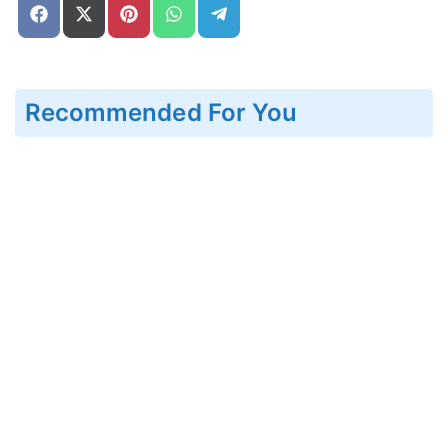
Share
Share
Share
Share
Share
on
on
on
on
on
Facebook
X
Pinterest
WhatsApp
Telegram
(Twitter)
Recommended For You