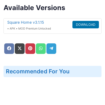
Available Versions
Square Home v3.1.15
DOWNLOAD
• APK • MOD Premium Unlocked
Share
Share
Share
Share
Share
on
on
on
on
on
Facebook
X
Pinterest
WhatsApp
Telegram
(Twitter)
Recommended For You