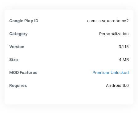
Google Play ID
com.ss.squarehome2
Category
Personalization
Version
3.1.15
Size
4 MB
MOD Features
Premium Unlocked
Requires
Android 6.0