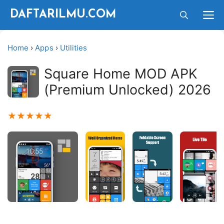
Langsung
M
DAFTARILMU.COM
ke
isi
Home
›
Apps
›
Utilities
Square Home MOD APK
(Premium Unlocked) 2026
★
★
★
★
★