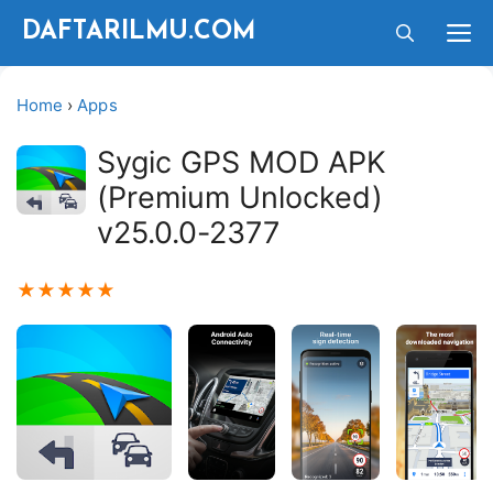
Langsung
M
DAFTARILMU.COM
ke
isi
Home
›
Apps
Sygic GPS MOD APK
(Premium Unlocked)
v25.0.0-2377
★
★
★
★
★