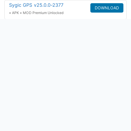
Sygic GPS v25.0.0-2377
DOWNLOAD
• APK • MOD Premium Unlocked
Share
Share
Share
Share
Share
on
on
on
on
on
Facebook
X
Pinterest
WhatsApp
Telegram
(Twitter)
Recommended For You