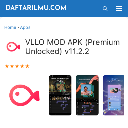
Langsung
M
DAFTARILMU.COM
ke
isi
Home
›
Apps
VLLO MOD APK (Premium
Unlocked) v11.2.2
★
★
★
★
★