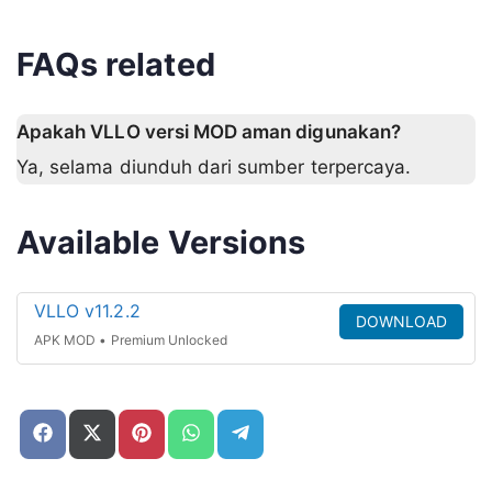
FAQs related
Apakah VLLO versi MOD aman digunakan?
Ya, selama diunduh dari sumber terpercaya.
Available Versions
VLLO v11.2.2
DOWNLOAD
APK MOD • Premium Unlocked
Share
Share
Share
Share
Share
on
on
on
on
on
Facebook
X
Pinterest
WhatsApp
Telegram
(Twitter)