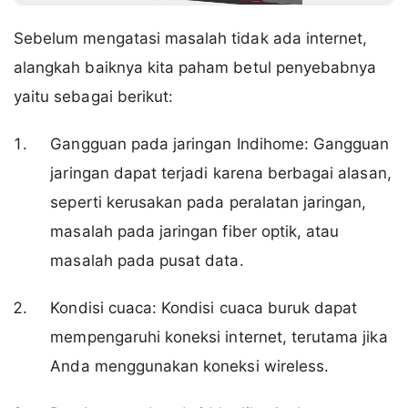
Sebelum mengatasi masalah tidak ada internet,
alangkah baiknya kita paham betul penyebabnya
yaitu sebagai berikut:
Gangguan pada jaringan Indihome: Gangguan
jaringan dapat terjadi karena berbagai alasan,
seperti kerusakan pada peralatan jaringan,
masalah pada jaringan fiber optik, atau
masalah pada pusat data.
Kondisi cuaca: Kondisi cuaca buruk dapat
mempengaruhi koneksi internet, terutama jika
Anda menggunakan koneksi wireless.