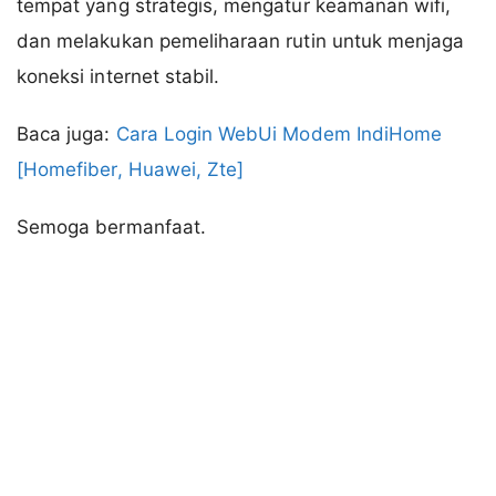
tempat yang strategis, mengatur keamanan wifi,
dan melakukan pemeliharaan rutin untuk menjaga
koneksi internet stabil.
Baca juga:
Cara Login WebUi Modem IndiHome
[Homefiber, Huawei, Zte]
Semoga bermanfaat.