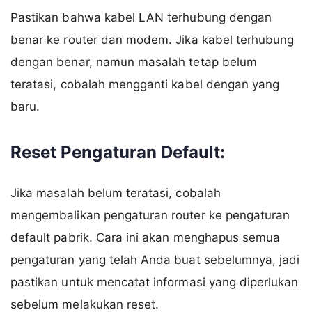
Pastikan bahwa kabel LAN terhubung dengan
benar ke router dan modem. Jika kabel terhubung
dengan benar, namun masalah tetap belum
teratasi, cobalah mengganti kabel dengan yang
baru.
Reset Pengaturan Default:
Jika masalah belum teratasi, cobalah
mengembalikan pengaturan router ke pengaturan
default pabrik. Cara ini akan menghapus semua
pengaturan yang telah Anda buat sebelumnya, jadi
pastikan untuk mencatat informasi yang diperlukan
sebelum melakukan reset.