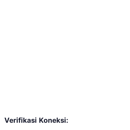
Verifikasi Koneksi: