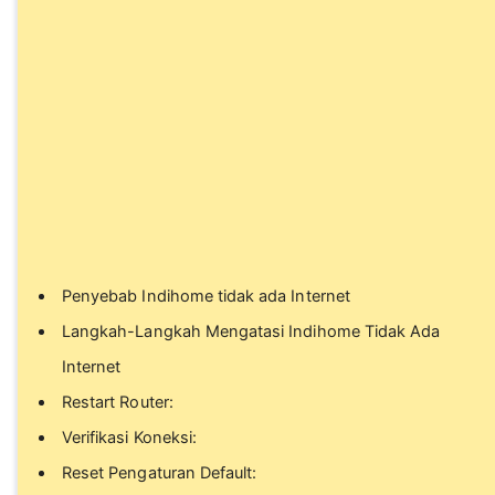
Penyebab Indihome tidak ada Internet
Langkah-Langkah Mengatasi Indihome Tidak Ada
Internet
Restart Router:
Verifikasi Koneksi:
Reset Pengaturan Default: