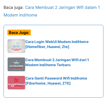
Baca juga:
Cara Membuat 2 Jaringan Wifi dalam 1
Modem Indihome
Baca Juga:
Cara Login WebUi Modem IndiHome
[Homefiber, Huawei, Zte]
Cara Membuat 2 Jaringan Wifi dari 1
Modem Indihome Terbaru
Cara Ganti Password Wifi Indihome
[Fiberhome, Huawei, ZTE]