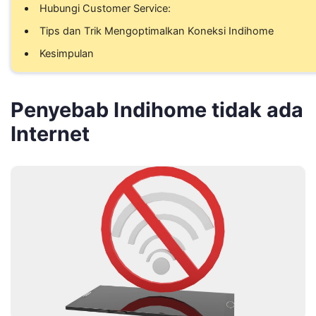
Hubungi Customer Service:
Tips dan Trik Mengoptimalkan Koneksi Indihome
Kesimpulan
Penyebab Indihome tidak ada
Internet