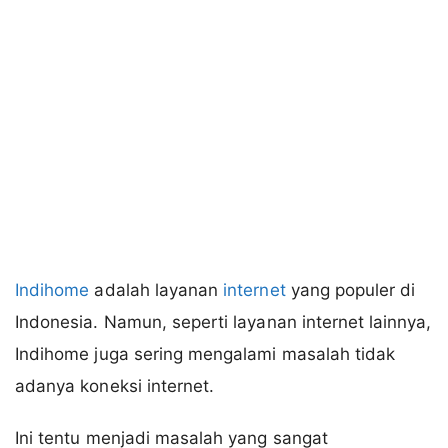
Indihome
adalah layanan
internet
yang populer di
Indonesia. Namun, seperti layanan internet lainnya,
Indihome juga sering mengalami masalah tidak
adanya koneksi internet.
Ini tentu menjadi masalah yang sangat