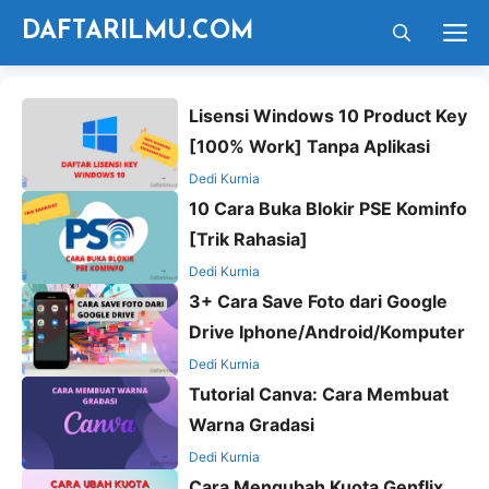
Langsung
M
DAFTARILMU.COM
ke
isi
Lisensi Windows 10 Product Key
[100% Work] Tanpa Aplikasi
Dedi Kurnia
10 Cara Buka Blokir PSE Kominfo
[Trik Rahasia]
Dedi Kurnia
3+ Cara Save Foto dari Google
Drive Iphone/Android/Komputer
Dedi Kurnia
Tutorial Canva: Cara Membuat
Warna Gradasi
Dedi Kurnia
Cara Mengubah Kuota Genflix