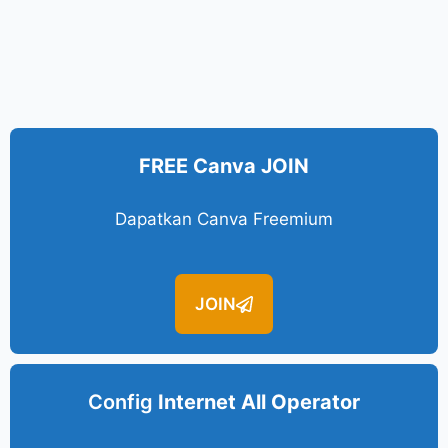
FREE Canva JOIN
Dapatkan Canva Freemium
JOIN
Config
Internet All Operator