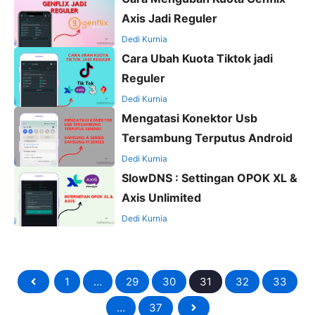
Axis Jadi Reguler
Dedi Kurnia
Cara Ubah Kuota Tiktok jadi
Reguler
Dedi Kurnia
Mengatasi Konektor Usb
Tersambung Terputus Android
Dedi Kurnia
SlowDNS : Settingan OPOK XL &
Axis Unlimited
Dedi Kurnia
1
…
29
30
31
32
33
…
37