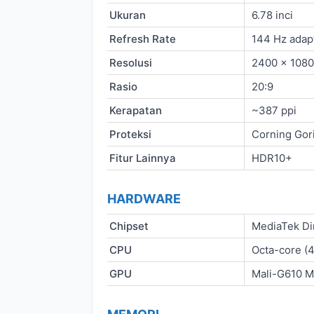
Ukuran
6.78 inci
Refresh Rate
144 Hz adapt
Resolusi
2400 x 1080 
Rasio
20:9
Kerapatan
~387 ppi
Proteksi
Corning Gori
Fitur Lainnya
HDR10+
HARDWARE
Chipset
MediaTek Di
CPU
Octa-core (
GPU
Mali-G610 