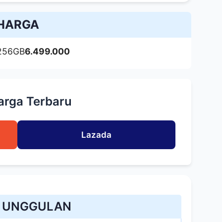
HARGA
 256GB
6.499.000
arga Terbaru
Lazada
R UNGGULAN