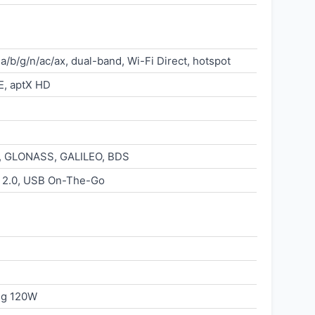
 a/b/g/n/ac/ax, dual-band, Wi-Fi Direct, hotspot
E, aptX HD
, GLONASS, GALILEO, BDS
 2.0, USB On-The-Go
ng 120W