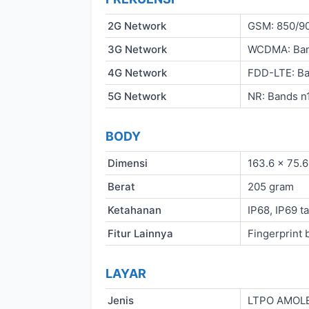
2G Network
GSM: 850/9
3G Network
WCDMA: Band
4G Network
FDD-LTE: Ba
5G Network
NR: Bands n
BODY
Dimensi
163.6 x 75.6
Berat
205 gram
Ketahanan
IP68, IP69 t
Fitur Lainnya
Fingerprint 
LAYAR
Jenis
LTPO AMOL