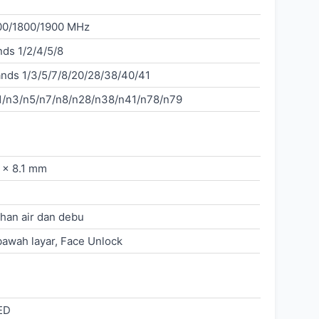
00/1800/1900 MHz
s 1/2/4/5/8
nds 1/3/5/7/8/20/28/38/40/41
1/n3/n5/n7/n8/n28/n38/n41/n78/n79
 x 8.1 mm
ahan air dan debu
bawah layar, Face Unlock
ED