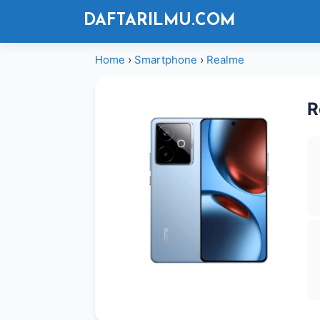
Langsung
DAFTARILMU.COM
ke
isi
Home
›
Smartphone
›
Realme
R