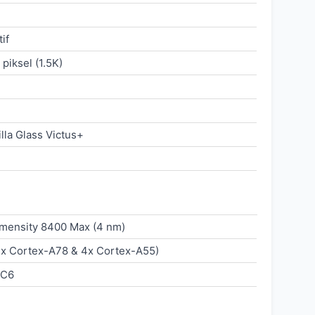
if
piksel (1.5K)
lla Glass Victus+
mensity 8400 Max (4 nm)
4x Cortex-A78 & 4x Cortex-A55)
MC6