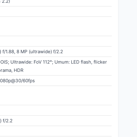
 2.2)
 f/1.88, 8 MP (ultrawide) f/2.2
OIS; Ultrawide: FoV 112°; Umum: LED flash, flicker
orama, HDR
1080p@30/60fps
 f/2.2