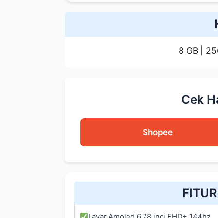
8 GB | 2
Cek H
Shopee
FITU
Layar Amoled 6.78 inci FHD+ 144hz