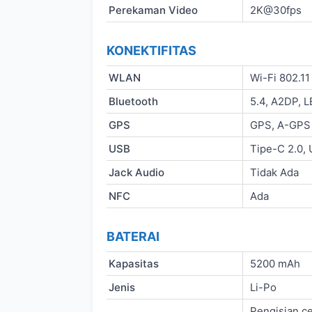
Perekaman Video
2K@30fps
KONEKTIFITAS
WLAN
Wi-Fi 802.11
Bluetooth
5.4, A2DP, L
GPS
GPS, A-GPS
USB
Tipe-C 2.0,
Jack Audio
Tidak Ada
NFC
Ada
BATERAI
Kapasitas
5200 mAh
Jenis
Li-Po
Pengisian c