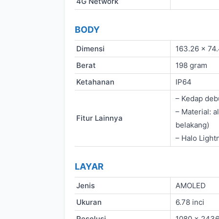
4G Network
BODY
Dimensi
163.26 x 74
Berat
198 gram
Ketahanan
IP64
– Kedap debu
– Material: 
Fitur Lainnya
belakang)
– Halo Light
LAYAR
Jenis
AMOLED
Ukuran
6.78 inci
Resolusi
1080 x 2436