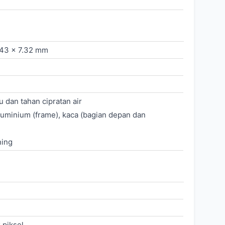
.43 x 7.32 mm
 dan tahan cipratan air
aluminium (frame), kaca (bagian depan dan
ning
 piksel