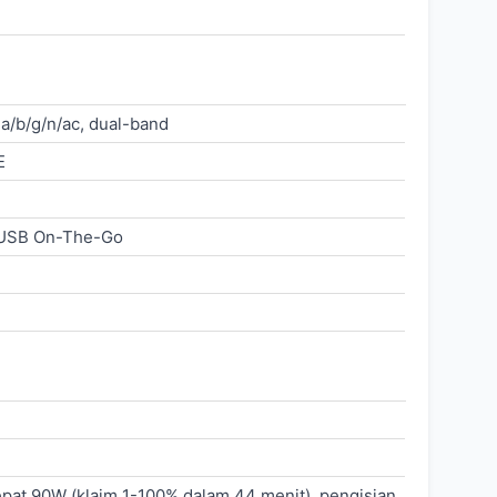
 a/b/g/n/ac, dual-band
E
 USB On-The-Go
epat 90W (klaim 1-100% dalam 44 menit), pengisian