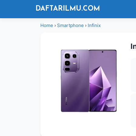
Langsung
DAFTARILMU.COM
ke
isi
Home
›
Smartphone
›
Infinix
I