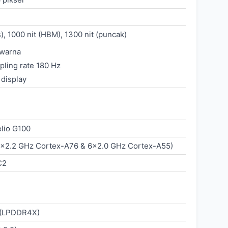
s), 1000 nit (HBM), 1300 nit (puncak)
 warna
pling rate 180 Hz
 display
lio G100
2×2.2 GHz Cortex-A76 & 6×2.0 GHz Cortex-A55)
C2
 (LPDDR4X)