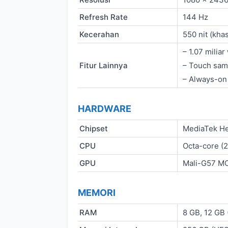
Refresh Rate
144 Hz
Kecerahan
550 nit (kha
– 1.07 miliar
Fitur Lainnya
– Touch sam
– Always-on
HARDWARE
Chipset
MediaTek He
CPU
Octa-core (
GPU
Mali-G57 M
MEMORI
RAM
8 GB, 12 GB