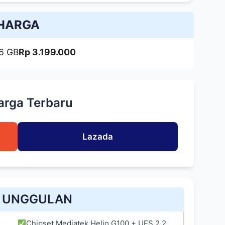
HARGA
56 GB
Rp 3.199.000
arga Terbaru
Lazada
R UNGGULAN
Chipset Mediatek Helio G100 + UFS 2.2