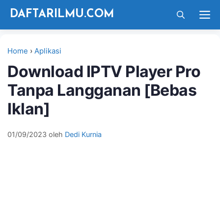
Langsung
M
DAFTARILMU.COM
ke
isi
Home
›
Aplikasi
Download IPTV Player Pro
Tanpa Langganan [Bebas
Iklan]
01/09/2023
oleh
Dedi Kurnia