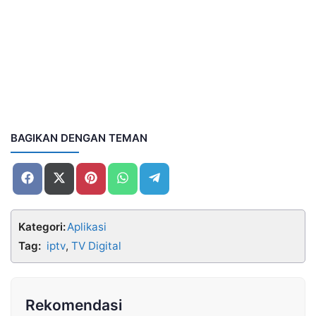
BAGIKAN DENGAN TEMAN
Share
Share
Share
Share
Share
on
on
on
on
on
Facebook
X
Pinterest
WhatsApp
Telegram
(Twitter)
Kategori:
Aplikasi
Tag:
iptv
,
TV Digital
Rekomendasi