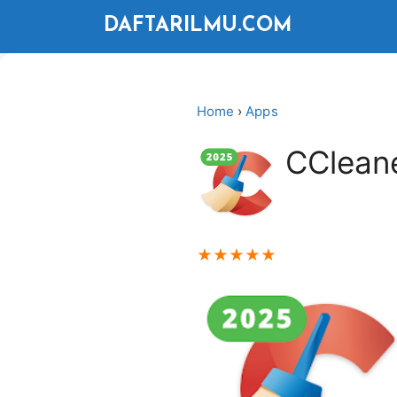
Langsung
DAFTARILMU.COM
ke
isi
Home
›
Apps
CClean
★
★
★
★
★