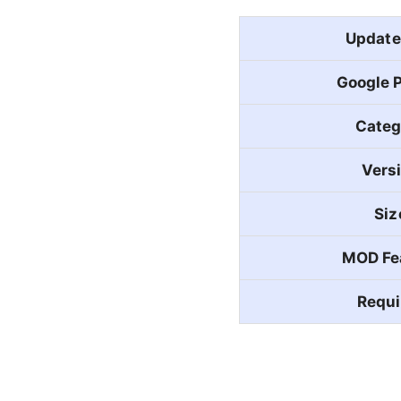
Update
Google P
Categ
Vers
Siz
MOD Fe
Requi