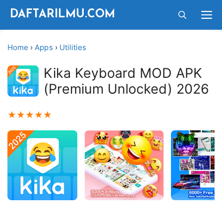
Langsung
M
DAFTARILMU.COM
ke
isi
Home
›
Apps
›
Utilities
Kika Keyboard MOD APK
(Premium Unlocked) 2026
★
★
★
★
★