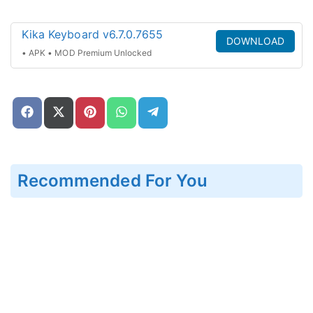
Kika Keyboard v6.7.0.7655
DOWNLOAD
• APK • MOD Premium Unlocked
Share
Share
Share
Share
Share
on
on
on
on
on
Facebook
X
Pinterest
WhatsApp
Telegram
(Twitter)
Recommended For You