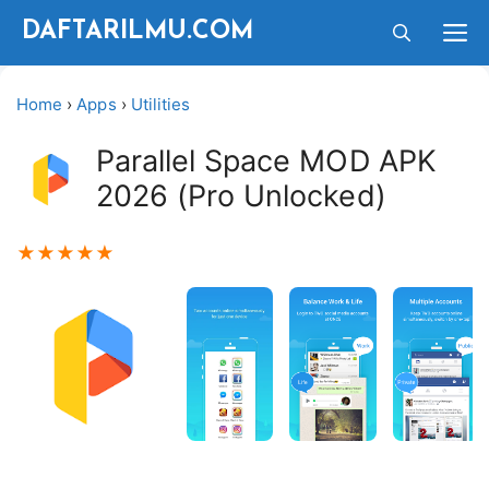
Langsung
M
DAFTARILMU.COM
ke
isi
Home
›
Apps
›
Utilities
Parallel Space MOD APK
2026 (Pro Unlocked)
★
★
★
★
★