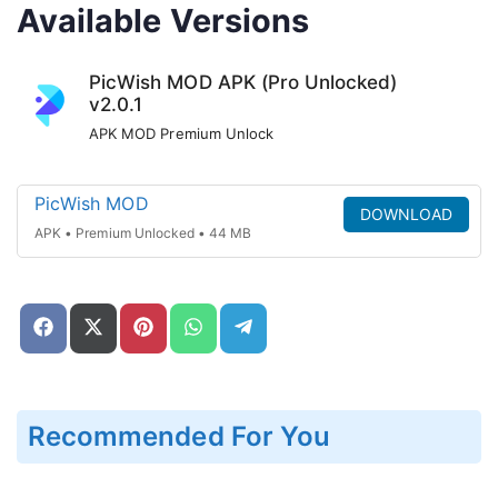
Available Versions
PicWish MOD APK (Pro Unlocked)
v2.0.1
APK MOD Premium Unlock
PicWish MOD
DOWNLOAD
APK • Premium Unlocked • 44 MB
Share
Share
Share
Share
Share
on
on
on
on
on
Facebook
X
Pinterest
WhatsApp
Telegram
(Twitter)
Recommended For You