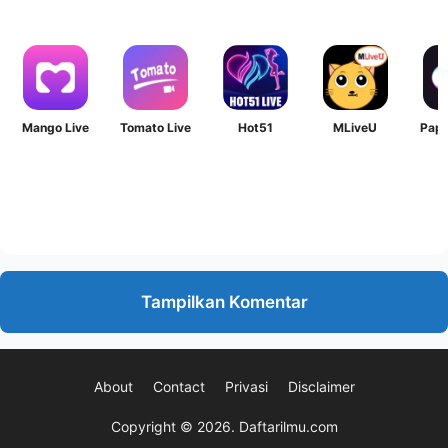
Mango Live
Tomato Live
Hot51
MLiveU
Papa
Tampilkan Komentar
About
Contact
Privasi
Disclaimer
Copyright © 2026.
Daftarilmu.com