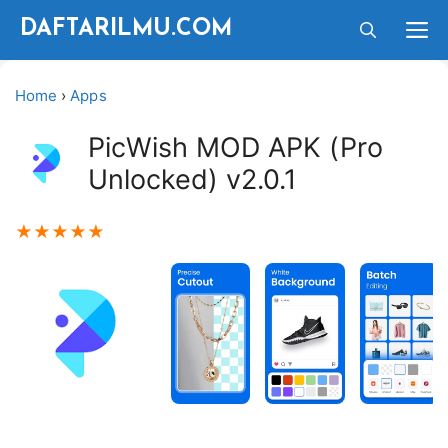
Langsung
M
DAFTARILMU.COM
ke
isi
Home
›
Apps
PicWish MOD APK (Pro
Unlocked) v2.0.1
★
★
★
★
★