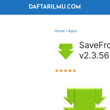
Langsung
DAFTARILMU.COM
ke
isi
Home
›
Apps
SaveFr
v2.3.56
★
★
★
★
★