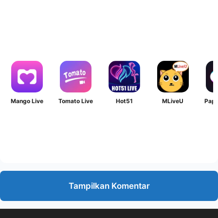
Mango Live
Tomato Live
Hot51
MLiveU
Papa
Tampilkan Komentar