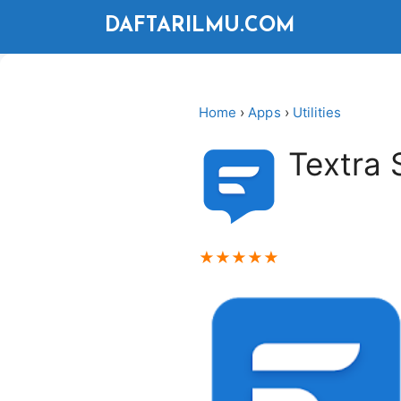
Langsung
DAFTARILMU.COM
ke
isi
Home
›
Apps
›
Utilities
Textra
★
★
★
★
★